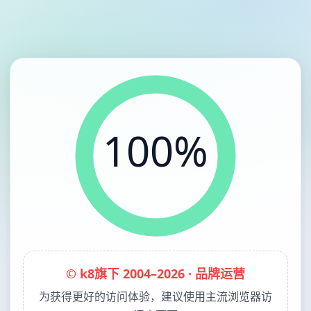
100%
© k8旗下 2004–2026 · 品牌运营
为获得更好的访问体验，建议使用主流浏览器访